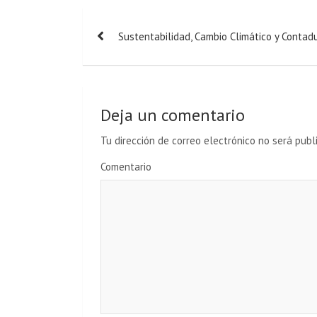
N
Sustentabilidad, Cambio Climático y Contadu
a
v
e
Deja un comentario
g
Tu dirección de correo electrónico no será publ
a
Comentario
c
i
ó
n
d