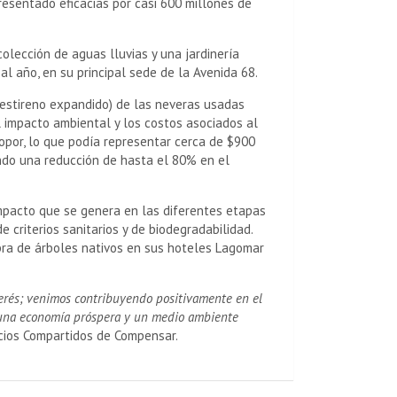
presentado eficacias por casi 600 millones de
olección de aguas lluvias y una jardinería
al año, en su principal sede de la Avenida 68.
oliestireno expandido) de las neveras usadas
el impacto ambiental y los costos asociados al
opor, lo que podía representar cerca de $900
ando una reducción de hasta el 80% en el
impacto que se genera en las diferentes etapas
e criterios sanitarios y de biodegradabilidad.
mbra de árboles nativos en sus hoteles Lagomar
terés; venimos contribuyendo positivamente en el
a una economía próspera y un medio ambiente
icios Compartidos de Compensar.