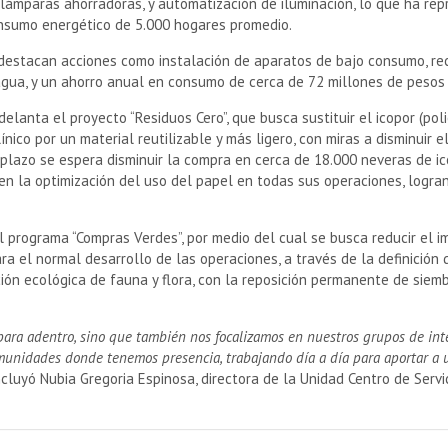
a, lámparas ahorradoras, y automatización de iluminación, lo que ha re
onsumo energético de 5.000 hogares promedio.
 destacan acciones como instalación de aparatos de bajo consumo, rec
e agua, y un ahorro anual en consumo de cerca de 72 millones de pesos 
adelanta el proyecto “Residuos Cero”, que busca sustituir el icopor (p
nico por un material reutilizable y más ligero, con miras a disminuir 
plazo se espera disminuir la compra en cerca de 18.000 neveras de ic
 en la optimización del uso del papel en todas sus operaciones, logr
l programa “Compras Verdes”, por medio del cual se busca reducir el 
ra el normal desarrollo de las operaciones, a través de la definición d
ión ecológica de fauna y flora, con la reposición permanente de sie
 para adentro, sino que también nos focalizamos en nuestros grupos de in
comunidades donde tenemos presencia, trabajando día a día para aportar 
cluyó Nubia Gregoria Espinosa, directora de la Unidad Centro de Serv