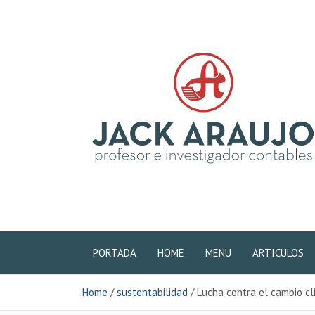
S
k
i
p
t
o
c
o
n
t
e
n
La Contabilidad del Cambio Climático y el Carbono
t
PORTADA
HOME
MENU
ARTICULOS
Home
sustentabilidad
Lucha contra el cambio cl