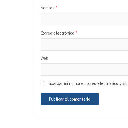
e
Nombre
*
e
n
Correo electrónico
*
t
r
Web
a
d
Guardar mi nombre, correo electrónico y si
a
s