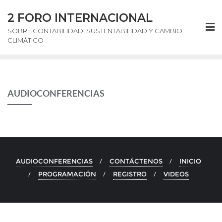
Skip
2 FORO INTERNACIONAL
to
content
SOBRE CONTABILIDAD, SUSTENTABILIDAD Y CAMBIO
CLIMÁTICO
AUDIOCONFERENCIAS
AUDIOCONFERENCIAS
CONTÁCTENOS
INICIO
PROGRAMACIÓN
REGISTRO
VIDEOS